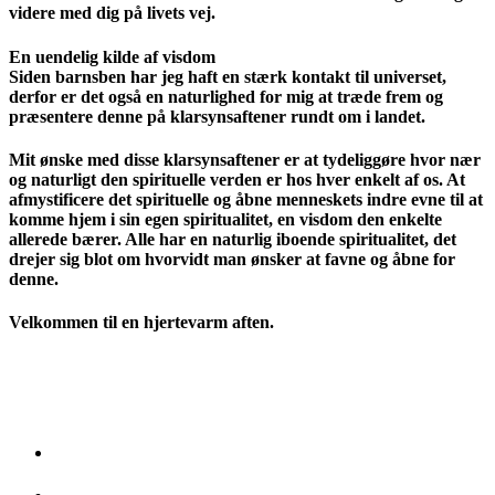
videre med dig på livets vej.
En uendelig kilde af visdom
Siden barnsben har jeg haft en stærk kontakt til universet,
derfor er det også en naturlighed for mig at træde frem og
præsentere denne på klarsynsaftener rundt om i landet.
Mit ønske med disse klarsynsaftener er at tydeliggøre hvor nær
og naturligt den spirituelle verden er hos hver enkelt af os. At
afmystificere det spirituelle og åbne menneskets indre evne til at
komme hjem i sin egen spiritualitet, en visdom den enkelte
allerede bærer. Alle har en naturlig iboende spiritualitet, det
drejer sig blot om hvorvidt man ønsker at favne og åbne for
denne.
Velkommen til en hjertevarm aften.
Program for en klarsynsaften
Klarsynsaften afholdes kl. 19:00 – 21:00.
Velkommen og kort
præsentation af Berit Højgaard