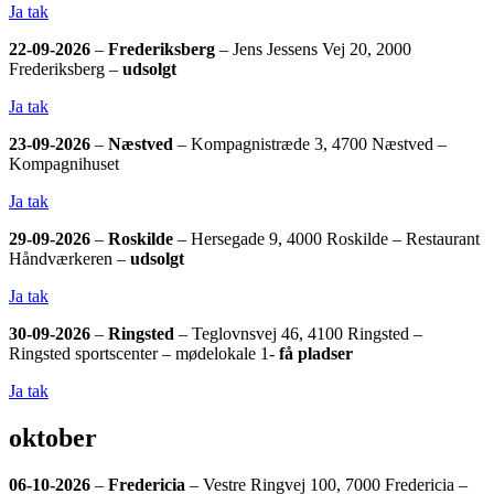
Ja tak
22-09-2026
–
Frederiksberg
– Jens Jessens Vej 20, 2000
Frederiksberg –
udsolgt
Ja tak
23-09-2026
–
Næstved
– Kompagnistræde 3, 4700 Næstved –
Kompagnihuset
Ja tak
29-09-2026
–
Roskilde
– Hersegade 9, 4000 Roskilde – Restaurant
Håndværkeren –
udsolgt
Ja tak
30-09-2026
–
Ringsted
– Teglovnsvej 46, 4100 Ringsted –
Ringsted sportscenter – mødelokale 1-
få pladser
Ja tak
oktober
06-10-2026
–
Fredericia
– Vestre Ringvej 100, 7000 Fredericia –