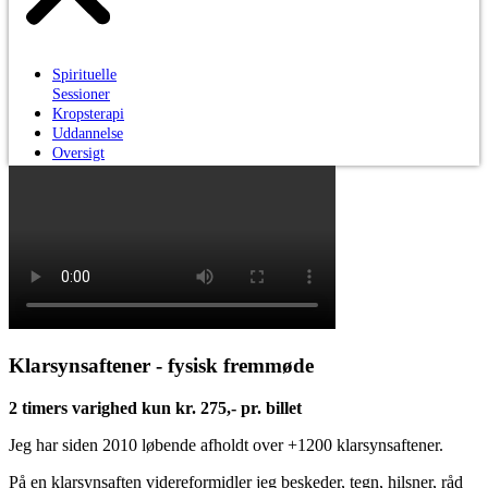
Spirituelle
Sessioner
Kropsterapi
Uddannelse
Oversigt
klarsynsaften
Artikler
Om Berit
Klarsynsaftener - fysisk fremmøde
2 timers varighed kun kr. 275,- pr. billet
Jeg har siden 2010 løbende afholdt over +1200 klarsynsaftener.
På en klarsynsaften videreformidler jeg beskeder, tegn, hilsner, råd