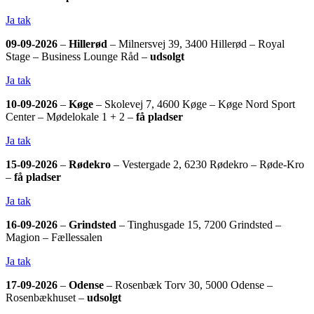
Ja tak
09-09-2026
–
Hillerød
– Milnersvej 39, 3400 Hillerød – Royal
Stage – Business Lounge Råd –
udsolgt
Ja tak
10-09-2026
–
Køge
– Skolevej 7, 4600 Køge – Køge Nord Sport
Center – Mødelokale 1 + 2 –
få pladser
Ja tak
15-09-2026
–
Rødekro
– Vestergade 2, 6230 Rødekro – Røde-Kro
–
få pladser
Ja tak
16-09-2026
–
Grindsted
– Tinghusgade 15, 7200 Grindsted –
Magion – Fællessalen
Ja tak
17-09-2026
–
Odense
– Rosenbæk Torv 30, 5000 Odense –
Rosenbækhuset –
udsolgt