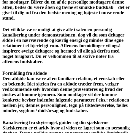
for modtager. Bliver du en af de personlige modtagere denne
aften, bedes du være åben og favne et smukke budskab – det er
givet til dig ud fra den bedste mening og højeste i nuværende
stund.
Det vil ikke være muligt at give alle i salen en personlig
kanalisering under demonstrationen, dog vil du som deltager
sidde i en nærværende og kærlig energi og mindes dine egne
relationer i et hjerteligt rum. Aftenens formidlinger vil også
inspirere øvrige deltagere og hermed vil alle gå derfra med
noget brugbart. Du er velkommen til at skrive noter fra
aftenens budskaber.
Formidling fra afdøde
Den afdøde kan være af en familiær relation, et venskab eller
en bekendt. Idet sjælen fra en afdøde træder frem, vælger
vedkommende selv hvordan denne præsenteres og hvad der
ønskes at komme igennem. Som modtager vil der komme
konkrete beviser indenfor følgende parametre f.eks.: relationen
mellem jer, dennes personlighed, tegn på tilstedeværelse, fælles
minder, sygdom / dødsårsag og budskaber.
Kanalisering fra skytsengel, guider og din sjælskerne
Sjælskernen er et arkiv hvor al viden er lagret som en personlig