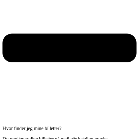
Hvor finder jeg mine billetter?
Du modtager dine billetter på mail når betaling er gået