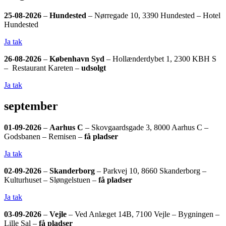
25-08-2026
–
Hundested
– Nørregade 10, 3390 Hundested – Hotel
Hundested
Ja tak
26-08-2026
–
København Syd
– Hollænderdybet 1, 2300 KBH S
– Restaurant Kareten –
udsolgt
Ja tak
september
01-09-2026
–
Aarhus C
– Skovgaardsgade 3, 8000 Aarhus C –
Godsbanen – Remisen –
få pladser
Ja tak
02-09-2026
–
Skanderborg
– Parkvej 10, 8660 Skanderborg –
Kulturhuset – Sløngelstuen –
få pladser
Ja tak
03-09-2026
–
Vejle
– Ved Anlæget 14B, 7100 Vejle – Bygningen –
Lille Sal –
få pladser