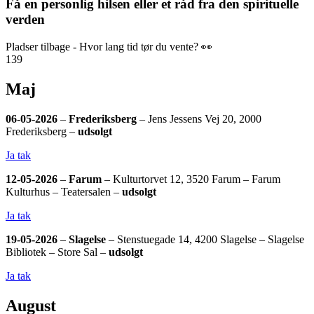
Få en personlig hilsen eller et råd fra den spirituelle
verden
Pladser tilbage - Hvor lang tid tør du vente? 👀
139
Maj
06-05-2026
–
Frederiksberg
– Jens Jessens Vej 20, 2000
Frederiksberg –
udsolgt
Ja tak
12-05-2026
–
Farum
– Kulturtorvet 12, 3520 Farum – Farum
Kulturhus – Teatersalen –
udsolgt
Ja tak
19-05-2026
–
Slagelse
– Stenstuegade 14, 4200 Slagelse – Slagelse
Bibliotek – Store Sal –
udsolgt
Ja tak
August