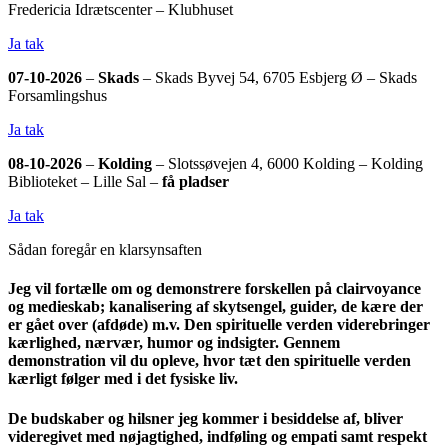
Fredericia Idrætscenter – Klubhuset
Ja tak
07-10-2026
–
Skads
– Skads Byvej 54, 6705 Esbjerg Ø – Skads
Forsamlingshus
Ja tak
08-10-2026
–
Kolding
– Slotssøvejen 4, 6000 Kolding – Kolding
Biblioteket – Lille Sal –
få pladser
Ja tak
Sådan foregår en klarsynsaften
Jeg vil fortælle om og demonstrere forskellen på clairvoyance
og medieskab; kanalisering af skytsengel, guider, de kære der
er gået over (afdøde) m.v.
Den spirituelle verden viderebringer
kærlighed, nærvær, humor og indsigter. Gennem
demonstration vil du opleve, hvor tæt den spirituelle verden
kærligt følger med i det fysiske liv.
De budskaber og hilsner jeg kommer i besiddelse af, bliver
videregivet med nøjagtighed, indføling og empati samt respekt