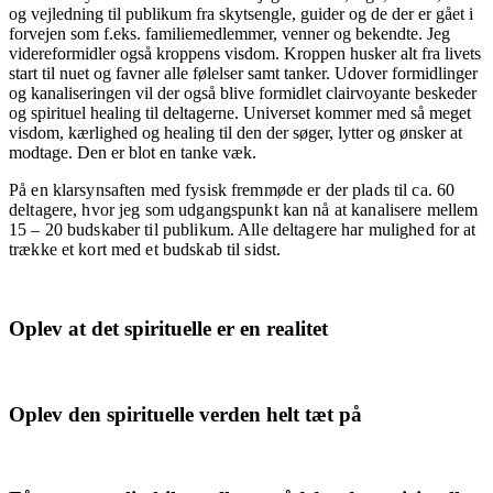
og vejledning til publikum fra skytsengle, guider og de der er gået i
forvejen som f.eks. familiemedlemmer, venner og bekendte. Jeg
videreformidler også kroppens visdom. Kroppen husker alt fra livets
start til nuet og favner alle følelser samt tanker. Udover formidlinger
og kanaliseringen vil der også blive formidlet clairvoyante beskeder
og spirituel healing til deltagerne.
Universet kommer med så meget
visdom, kærlighed og healing til den der søger, lytter og ønsker at
modtage. Den er blot en tanke væk.
På en klarsynsaften med fysisk fremmøde er der plads til ca. 60
deltagere, hvor jeg som udgangspunkt kan nå at kanalisere mellem
15 – 20 budskaber til publikum. Alle deltagere har mulighed for at
trække et kort med et budskab til sidst.
Oplev at det spirituelle er en realitet
Oplev den spirituelle verden helt tæt på