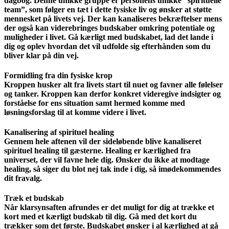
dagbog. Denne unikke gruppe er personens unikke ”spirituelle
team”, som følger en tæt i dette fysiske liv og ønsker at støtte
mennesket på livets vej. Der kan kanaliseres bekræftelser mens
der også kan viderebringes budskaber omkring potentiale og
muligheder i livet. Gå kærligt med budskabet, lad det lande i
dig og oplev hvordan det vil udfolde sig efterhånden som du
bliver klar på din vej.
Formidling fra din fysiske krop
Kroppen husker alt fra livets start til nuet og favner alle følelser
og tanker. Kroppen kan derfor konkret videregive indsigter og
forståelse for ens situation samt hermed komme med
løsningsforslag til at komme videre i livet.
Kanalisering af spirituel healing
Gennem hele aftenen vil der sideløbende blive kanaliseret
spirituel healing til gæsterne. Healing er kærlighed fra
universet, der vil favne hele dig. Ønsker du ikke at modtage
healing, så siger du blot nej tak inde i dig, så imødekommendes
dit fravalg.
Træk et budskab
Når klarsynsaften afrundes er det muligt for dig at trække et
kort med et kærligt budskab til dig. Gå med det kort du
trækker som det første. Budskabet ønsker i al kærlighed at gå