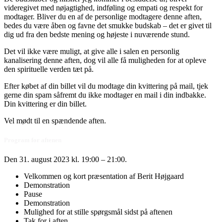
videregivet med nøjagtighed, indføling og empati og respekt for
modtager. Bliver du en af de personlige modtagere denne aften,
bedes du være åben og favne det smukke budskab – det er givet til
dig ud fra den bedste mening og højeste i nuværende stund.
Det vil ikke være muligt, at give alle i salen en personlig
kanalisering denne aften, dog vil alle få muligheden for at opleve
den spirituelle verden tæt på.
Efter købet af din billet vil du modtage din kvittering på mail, tjek
gerne din spam såfremt du ikke modtager en mail i din indbakke.
Din kvittering er din billet.
Vel mødt til en spændende aften.
Program for aftenen
Den 31. august 2023 kl. 19:00 – 21:00.
Velkommen og kort
præsentation af Berit Højgaard
Demonstration
Pause
Demonstration
Mulighed for at stille spørgsmål sidst på aftenen
Tak for i aften