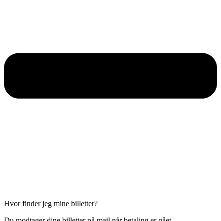
Hvor finder jeg mine billetter?
Du modtager dine billetter på mail når betaling er gået